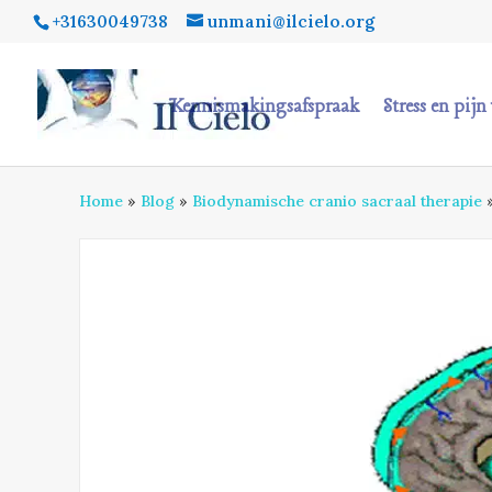
+31630049738
unmani@ilcielo.org
Kennismakingsafspraak
Stress en pij
Home
»
Blog
»
Biodynamische cranio sacraal therapie