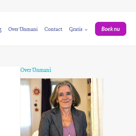
Boek nu
g
Over Unmani
Contact
Gratis
Over Unmani