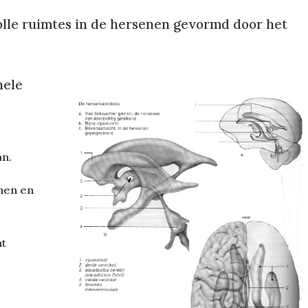
 holle ruimtes in de hersenen gevormd door het
nele
e
an.
enen en
ht