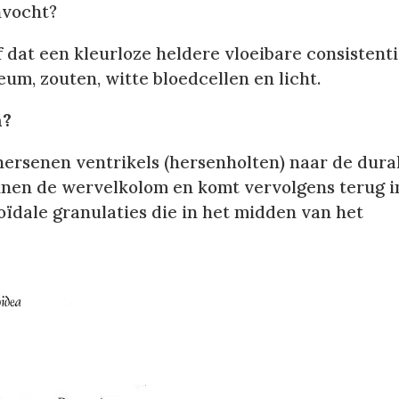
nvocht?
f dat een kleurloze heldere vloeibare consistent
eum, zouten, witte bloedcellen en licht.
n?
ersenen ventrikels (hersenholten) naar de dura
nnen de wervelkolom en komt vervolgens terug i
ïdale granulaties die in het midden van het